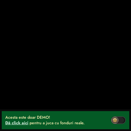
Acesta este doar DEMO!
Dă click aici
pentru a juca cu fonduri reale.