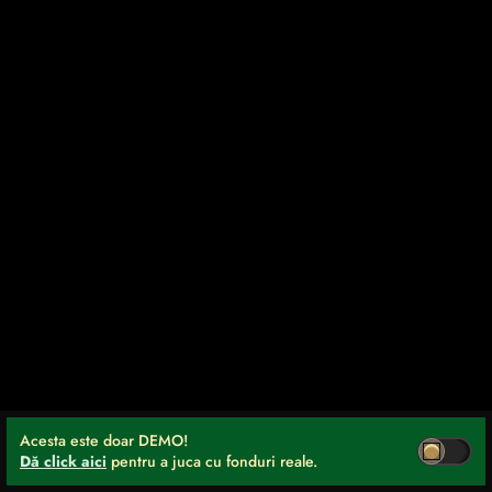
Acesta este doar DEMO!
Dă click aici
pentru a juca cu fonduri reale.