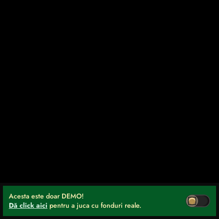
Acesta este doar DEMO!
Dă click aici
pentru a juca cu fonduri reale.