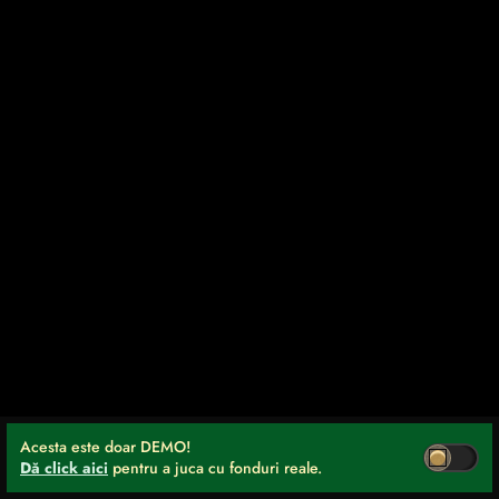
Acesta este doar DEMO!
Dă click aici
pentru a juca cu fonduri reale.