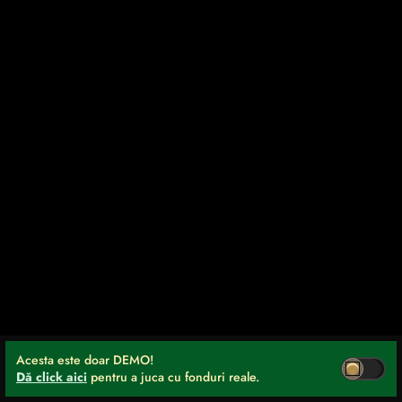
Acesta este doar DEMO!
Dă click aici
pentru a juca cu fonduri reale.