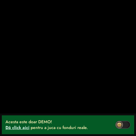
Acesta este doar DEMO!
Dă click aici
pentru a juca cu fonduri reale.