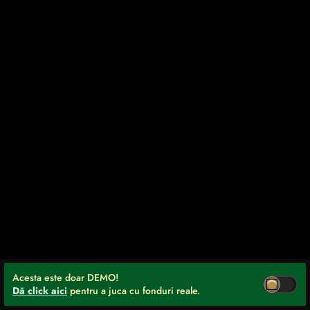
Acesta este doar DEMO!
Dă click aici
pentru a juca cu fonduri reale.