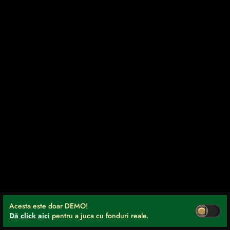
Acesta este doar DEMO!
Dă click aici
pentru a juca cu fonduri reale.