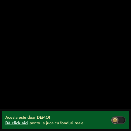
Acesta este doar DEMO!
Dă click aici
pentru a juca cu fonduri reale.