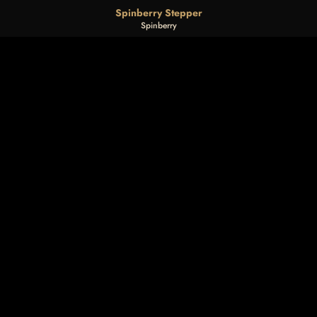
Spinberry Stepper
Spinberry