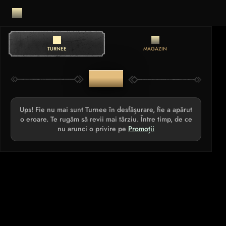
TURNEE
MAGAZIN
TURNEE
Ups! Fie nu mai sunt Turnee în desfășurare, fie a apărut
o eroare. Te rugăm să revii mai târziu. Între timp, de ce
nu arunci o privire pe
Promoții