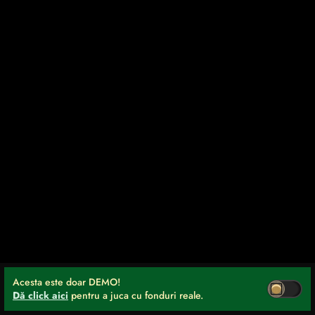
Acesta este doar DEMO!
Dă click aici
pentru a juca cu fonduri reale.