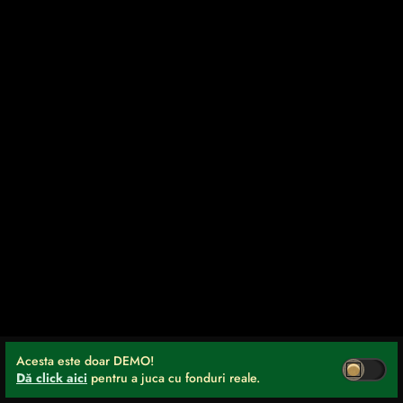
Acesta este doar DEMO!
Dă click aici
pentru a juca cu fonduri reale.