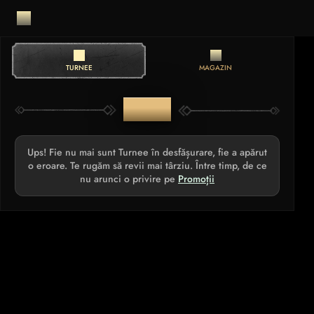
TURNEE
MAGAZIN
TURNEE
Ups! Fie nu mai sunt Turnee în desfășurare, fie a apărut
o eroare. Te rugăm să revii mai târziu. Între timp, de ce
nu arunci o privire pe
Promoții