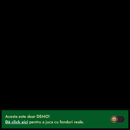
Acesta este doar DEMO!
Dă click aici
pentru a juca cu fonduri reale.