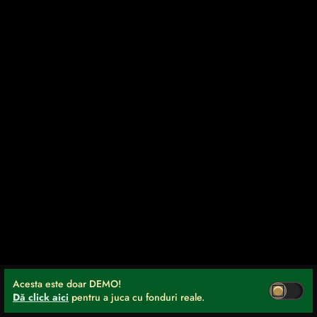
Acesta este doar DEMO!
Dă click aici
pentru a juca cu fonduri reale.