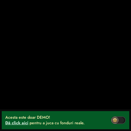
Acesta este doar DEMO!
Dă click aici
pentru a juca cu fonduri reale.