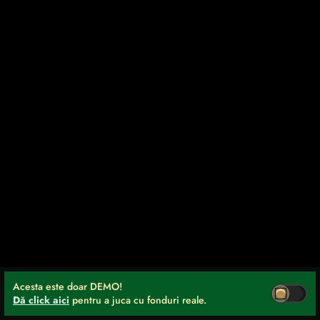
Acesta este doar DEMO!
Dă click aici
pentru a juca cu fonduri reale.