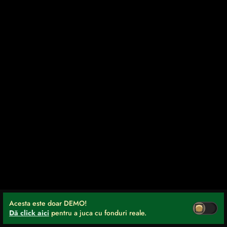
Acesta este doar DEMO!
Dă click aici
pentru a juca cu fonduri reale.