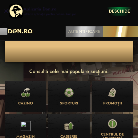
Aplicația Don.ro
DESCHIDE
Intră în aplicație pentru cel mai bun joc
404 - Pagina nu a fost găsită
AUTENTIFICARE
ÎNREGISTRARE
UPS! NU PUTEM GĂSI PAGINA
RESPECTIVĂ
Consultă cele mai populare secțiuni.
CAZINO
SPORTURI
PROMOȚII
CENTRUL DE
MAGAZIN
CASIERIE