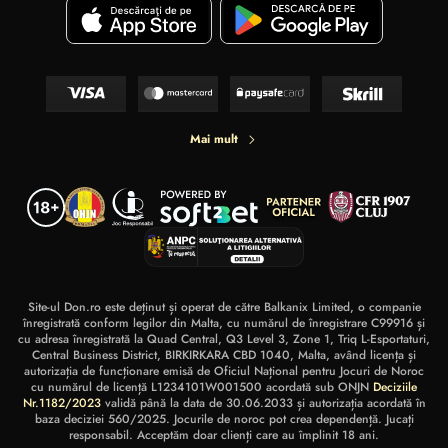
Mai mult
Site-ul Don.ro este deținut și operat de către Balkanix Limited, o companie
înregistrată conform legilor din Malta, cu numărul de înregistrare C99916 și
cu adresa înregistrată la Quad Central, Q3 Level 3, Zone 1, Triq L-Esportaturi,
Central Business District, BIRKIRKARA CBD 1040, Malta, având licența și
autorizația de funcționare emisă de Oficiul Național pentru Jocuri de Noroc
cu numărul de licență L1234101W001500 acordată sub ONJN
Deciziile
Nr.1182/2023
validă până la data de 30.06.2033 și autorizația acordată în
baza deciziei 560/2025. Jocurile de noroc pot crea dependență. Jucați
responsabil. Acceptăm doar clienți care au împlinit 18 ani.