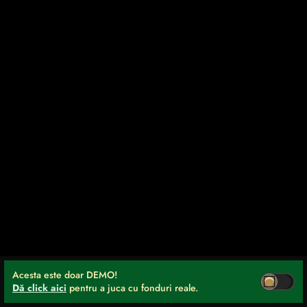
Acesta este doar DEMO!
Dă click aici
pentru a juca cu fonduri reale.