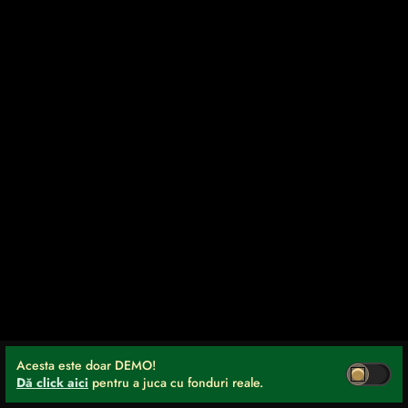
Acesta este doar DEMO!
Dă click aici
pentru a juca cu fonduri reale.