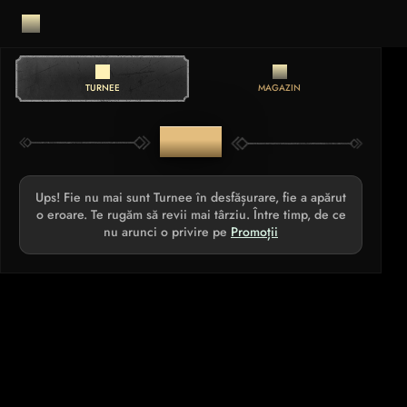
TURNEE
MAGAZIN
TURNEE
Ups! Fie nu mai sunt Turnee în desfășurare, fie a apărut
o eroare. Te rugăm să revii mai târziu. Între timp, de ce
nu arunci o privire pe
Promoții