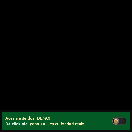
Acesta este doar DEMO!
Dă click aici
pentru a juca cu fonduri reale.