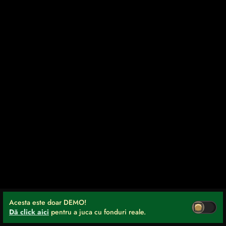
Acesta este doar DEMO!
Dă click aici
pentru a juca cu fonduri reale.