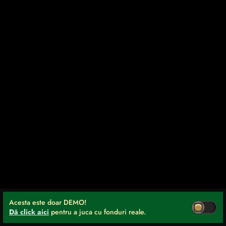
Acesta este doar DEMO!
Dă click aici
pentru a juca cu fonduri reale.