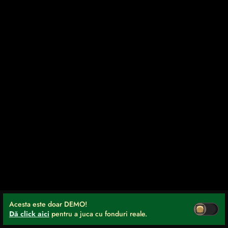
Acesta este doar DEMO!
Dă click aici
pentru a juca cu fonduri reale.