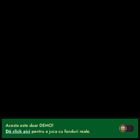
Acesta este doar DEMO!
Dă click aici
pentru a juca cu fonduri reale.