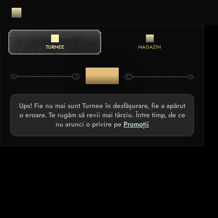
TURNEE
MAGAZIN
TURNEE
Ups! Fie nu mai sunt Turnee în desfășurare, fie a apărut
o eroare. Te rugăm să revii mai târziu. Între timp, de ce
nu arunci o privire pe
Promoții