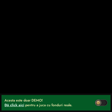
Acesta este doar DEMO!
Dă click aici
pentru a juca cu fonduri reale.