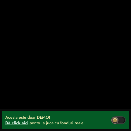
Acesta este doar DEMO!
Dă click aici
pentru a juca cu fonduri reale.