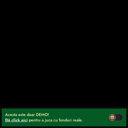
Acesta este doar DEMO!
Dă click aici
pentru a juca cu fonduri reale.