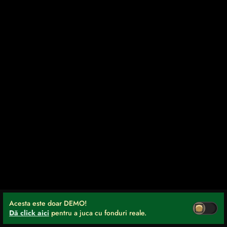
Acesta este doar DEMO!
Dă click aici
pentru a juca cu fonduri reale.