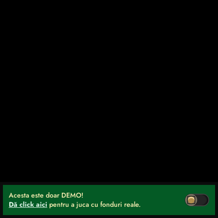
Acesta este doar DEMO!
Dă click aici
pentru a juca cu fonduri reale.