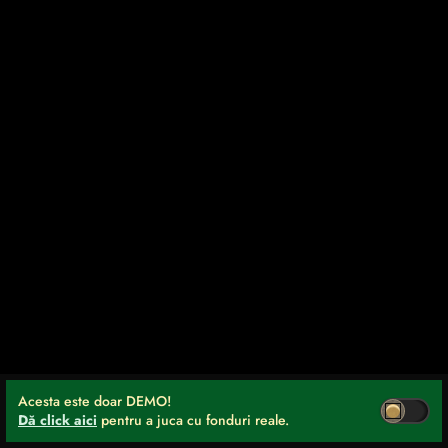
Acesta este doar DEMO!
Dă click aici
pentru a juca cu fonduri reale.