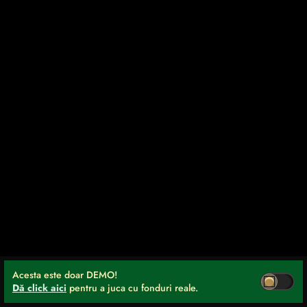
Acesta este doar DEMO!
Dă click aici
pentru a juca cu fonduri reale.