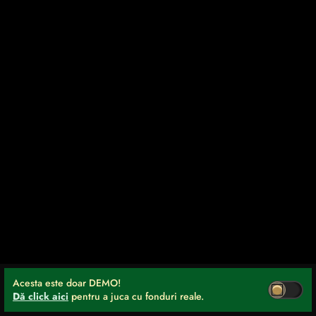
Acesta este doar DEMO!
Dă click aici
pentru a juca cu fonduri reale.