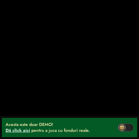
Acesta este doar DEMO!
Dă click aici
pentru a juca cu fonduri reale.