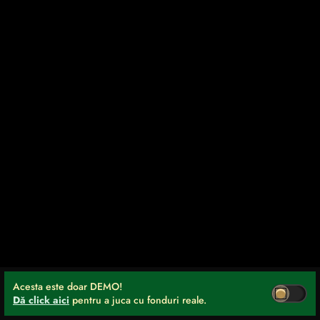
Acesta este doar DEMO!
Dă click aici
pentru a juca cu fonduri reale.