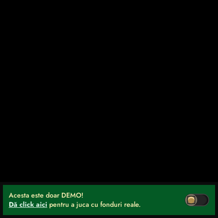
Acesta este doar DEMO!
Dă click aici
pentru a juca cu fonduri reale.