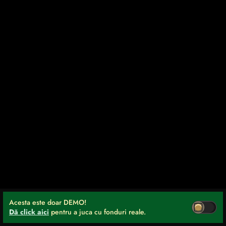
Acesta este doar DEMO!
Dă click aici
pentru a juca cu fonduri reale.