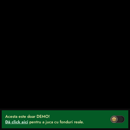
Acesta este doar DEMO!
Dă click aici
pentru a juca cu fonduri reale.