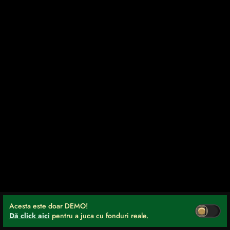
Acesta este doar DEMO!
Dă click aici
pentru a juca cu fonduri reale.