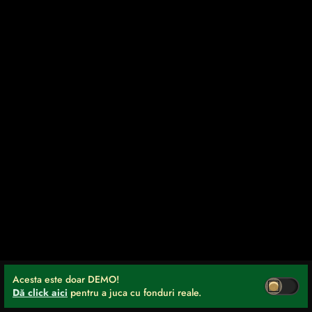
Acesta este doar DEMO!
Dă click aici
pentru a juca cu fonduri reale.