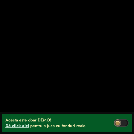
Acesta este doar DEMO!
Dă click aici
pentru a juca cu fonduri reale.