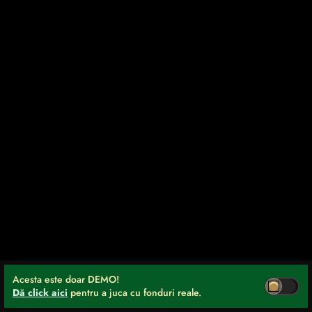
Acesta este doar DEMO!
Dă click aici
pentru a juca cu fonduri reale.