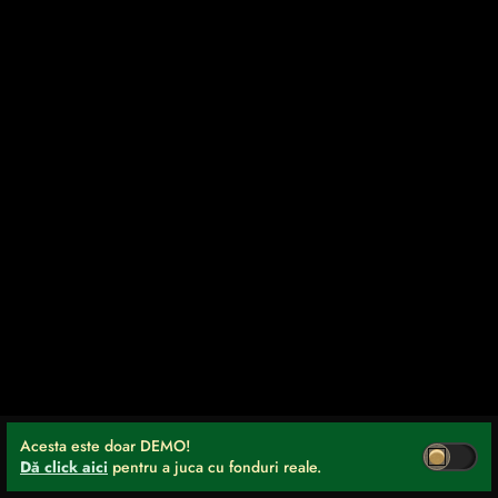
Acesta este doar DEMO!
Dă click aici
pentru a juca cu fonduri reale.