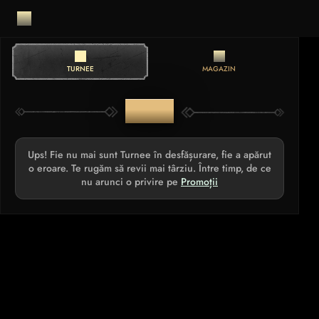
TURNEE
MAGAZIN
TURNEE
Ups! Fie nu mai sunt Turnee în desfășurare, fie a apărut
o eroare. Te rugăm să revii mai târziu. Între timp, de ce
nu arunci o privire pe
Promoții