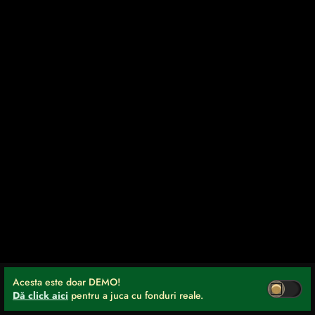
Acesta este doar DEMO!
Dă click aici
pentru a juca cu fonduri reale.