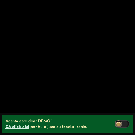
Acesta este doar DEMO!
Dă click aici
pentru a juca cu fonduri reale.