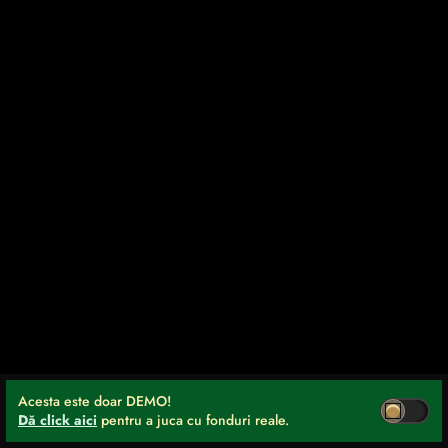
Acesta este doar DEMO!
Online Casino
/
Jocuri Casino
/
Sloturi
/
20 Bulky Fruits
Dă click aici
pentru a juca cu fonduri reale.
Ghid Slot 20 Bulky Fruits: Don Casino